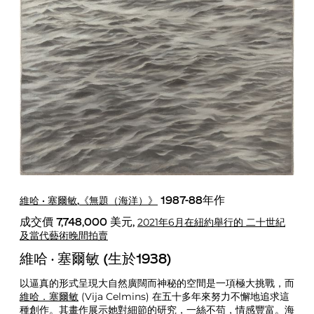
維哈 · 塞爾敏
《無題（海洋）》
,
1987-88年作
2021年6月在紐約舉行的 二十世紀
成交價 7,748,000 美元,
及當代藝術晚間拍賣
維哈 · 塞爾敏 (生於1938)
以逼真的形式呈現大自然廣闊而神秘的空間是一項極大挑戰，而
維哈．塞爾敏
(Vija Celmins) 在五十多年來努力不懈地追求這
種創作。其畫作展示她對細節的研究，一絲不苟，情感豐富。海