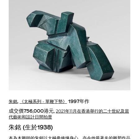
朱銘
《太極系列 - 單鞭下勢》
,
1997年作
2021年11月在香港舉行的二十世紀及當
成交價756,000港元,
代藝術和設計日間拍賣
朱銘 (生於1938)
本為木雕師的
朱銘
以太極拳修煉身心，亦令他最著名的雕塑作品