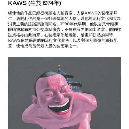
KAWS (生於1974年)
縱使他的作品已經從街頭走入拍賣場，人稱
KAWS
的藝術家拜
仁．唐納利仍然是一個打破傳統的人物，以他對流行文化和大眾
消費主義的詼諧評論而聞名。1990年代早期，他以交叉骨頭和
眼睛塗鴉紐約市公交車站廣告，不僅在該界別闖出名堂，他的標
誌風格亦由此而來。在藝術家涉足雕塑、繪畫和拼貼的同時，
KAWS依然保留他的流行文化參考，以及對個別圖像的獨特配
置，使他成為當代最大膽的藝術家之一。