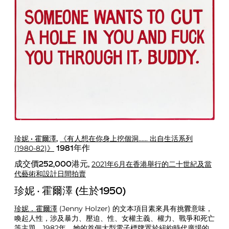
珍妮 · 霍爾澤
《有人想在你身上挖個洞...... 出自生活系列
,
(1980-82)》
1981年作
2021年6月在香港舉行的二十世紀及當
成交價252,000港元,
代藝術和設計日間拍賣
珍妮 · 霍爾澤 (生於1950)
珍妮．霍爾澤
(Jenny Holzer) 的文本項目素來具有挑釁意味，
喚起人性，涉及暴力、壓迫、性、女權主義、權力、戰爭和死亡
等主題。1982年，她的首個大型電子標牌置於紐約時代廣場的