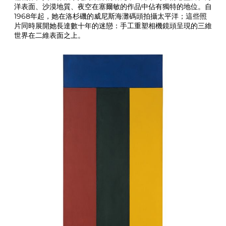
洋表面、沙漠地質、夜空在塞爾敏的作品中佔有獨特的地位。自
1968年起，她在洛杉磯的威尼斯海灘碼頭拍攝太平洋；這些照
片同時展開她長達數十年的迷戀：手工重塑相機鏡頭呈現的三維
世界在二維表面之上。