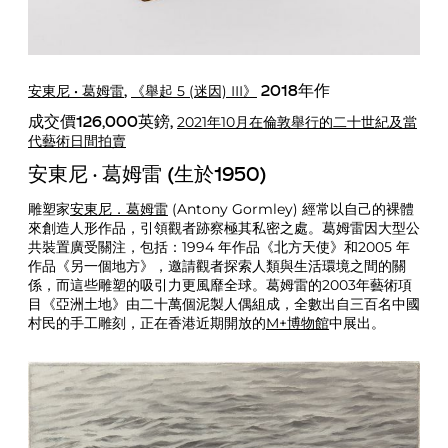
安東尼 · 葛姆雷
《舉起 5 (迷因) III》
,
2018年作
2021年10月在倫敦舉行的二十世紀及當
成交價126,000英鎊,
代藝術日間拍賣
安東尼 · 葛姆雷 (生於1950)
雕塑家
安東尼．葛姆雷
(Antony Gormley) 經常以自己的裸體
來創造人形作品，引領觀者跡察極其私密之處。葛姆雷因大型公
共裝置廣受關注，包括：1994 年作品《北方天使》和2005 年
作品《另一個地方》，邀請觀者探索人類與生活環境之間的關
係，而這些雕塑的吸引力更風靡全球。葛姆雷的2003年藝術項
目《亞洲土地》由二十萬個泥製人偶組成，全數出自三百名中國
村民的手工雕刻，正在香港近期開放的
M+博物館
中展出。