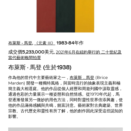
布萊斯 · 馬登
《元素 III》
,
1983-84年作
2021年6月在紐約舉行的 二十世紀及
成交價5,233,000美元,
當代藝術晚間拍賣
布萊斯 · 馬登 (生於1938)
作為他的世代中主要藝術家之一，
布萊斯．馬登
(Brice
Marden) 開發一種獨特風格，與當時流行的抽象表現主義和極
簡主義大相逕庭。他的作品從個人經歷和周遊列國中汲取靈感，
通過色彩的力量展示一種姿態和自然情感。從1970年代起，馬
登逐漸發展另一微妙的用色方法，同時對靈性世界倍添興趣，使
他的作品滿佈感觸與共鳴，饒富詩意。藝術家對古典建築、世界
宗教、古代歷史和靈性有所了解，他的創作因此深受這些認知的
影響。