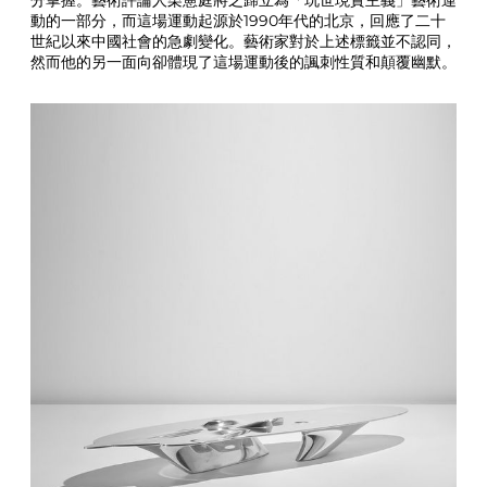
分掌握。藝術評論人栗憲庭將之歸立為「玩世現實主義」藝術運
動的一部分，而這場運動起源於1990年代的北京，回應了二十
世紀以來中國社會的急劇變化。藝術家對於上述標籤並不認同，
然而他的另一面向卻體現了這場運動後的諷刺性質和顛覆幽默。