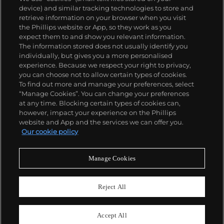
device) and similar tracking technologies to store and
關於我們
retrieve information on your browser when you visit
the Phillips website or App, so they work as you
expect them to and show you relevant information.
富藝斯服務
The information stored does not usually identify you
individually, but gives you a more personalised
experience. Because we respect your right to privacy,
you can choose not to allow certain types of cookies.
政策
To find out more and manage your preferences, select
“Manage Cookies”. You can change your preferences
at any time. Blocking certain types of cookies can,
however, impact your experience on the Phillips
精彩一刻 不容錯過
website and App and the services we can offer you.
Our cookie policy
訂閱富藝斯快訊
Manage Cookies
Reject All
Accept All