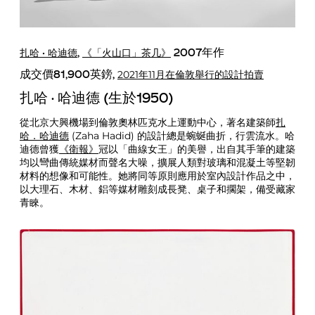
扎哈 · 哈迪德
《「火山口」茶几》
,
2007年作
2021年11月在倫敦舉行的設計拍賣
成交價81,900英鎊,
扎哈 · 哈迪德 (生於1950)
從北京大興機場到倫敦奧林匹克水上運動中心，著名建築師
扎
哈．哈迪德
(Zaha Hadid) 的設計總是蜿蜒曲折，行雲流水。哈
迪德曾獲
《衛報》
冠以「曲線女王」的美譽，出自其手筆的建築
均以彎曲傳統媒材而聲名大噪，擴展人類對玻璃和混凝土等堅韌
材料的想像和可能性。她將同等原則應用於室內設計作品之中，
以大理石、木材、鋁等媒材雕刻成長凳、桌子和擱架，備受藏家
青睞。