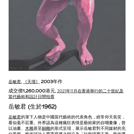
岳敏君
《天壇》
,
2003年作
2021年11月在香港舉行的二十世紀及
成交價1,260,000港元,
當代藝術和設計日間拍賣
岳敏君 (生於1962)
岳敏君
的筆下人物是中國當代藝術的代表角色，經常仰天長笑，
看似毫不莊重。外界認為這種瘋狂表情是藝術家的自嘲畫像，曾
以油畫、
木雕
甚至
銅雕
的形式呈現，展示岳敏君對不同媒材的充