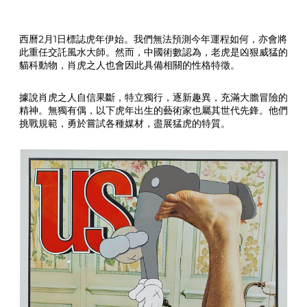
西曆2月1日標誌虎年伊始。我們無法預測今年運程如何，亦會將
此重任交託風水大師。然而，中國術數認為，老虎是凶狠威猛的
貓科動物，肖虎之人也會因此具備相關的性格特徵。
據說肖虎之人自信果斷，特立獨行，逐新趣異，充滿大膽冒險的
精神。無獨有偶，以下虎年出生的藝術家也屬其世代先鋒。他們
挑戰規範，勇於嘗試各種媒材，盡展猛虎的特質。