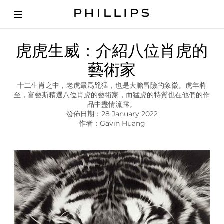
文
虎虎生威：介紹八位肖虎的
章
|
藝術家
A
r
十二生肖之中，老虎最爲兇猛，也是大膽冒險的象徵。虎年將
t
至，富藝斯精選八位肖虎的藝術家，而猛虎的特質也在他們的作
i
品中盡情流露。
s
發佈日期：28 January 2022
t
作者：Gavin Huang
s
B
o
r
n
I
n
T
h
e