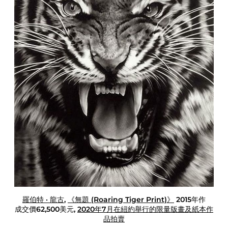
Y
e
a
r
O
f
T
h
e
T
i
g
e
r
Z
h
羅伯特 · 龍古
,
《無題 (Roaring Tiger Print)》
2015年作
成交價62,500美元,
2020年7月在紐約舉行的限量版畫及紙本作
品拍賣