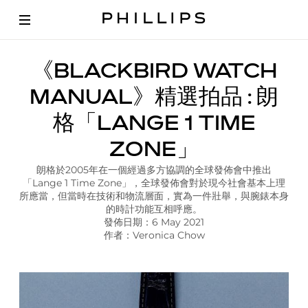
文
《BLACKBIRD WATCH
章
|
MANUAL》精選拍品 : 朗
B
l
格「LANGE 1 TIME
a
c
ZONE」
k
b
朗格於2005年在一個經過多方協調的全球發佈會中推出
i
「Lange 1 Time Zone」，全球發佈會對於現今社會基本上理
r
所應當，但當時在技術和物流層面，實為一件壯舉，與腕錶本身
d
的時計功能互相呼應。
W
發佈日期：6 May 2021
a
作者：Veronica Chow
t
c
h
M
a