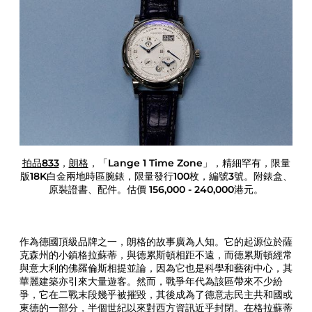
n
u
a
l
s
P
i
c
k
s
A
L
拍品833
，
朗格
，「Lange 1 Time Zone」，精細罕有，限量
a
版18K白金兩地時區腕錶，限量發行100枚，編號3號。附錶盒、
n
原裝證書、配件。估價 156,000 - 240,000港元。
g
e
A
n
作為德國頂級品牌之一，朗格的故事廣為人知。它的起源位於薩
d
克森州的小鎮格拉蘇蒂，與德累斯頓相距不遠，而德累斯頓經常
S
與意大利的佛羅倫斯相提並論，因為它也是科學和藝術中心，其
o
華麗建築亦引來大量遊客。然而，戰爭年代為該區帶來不少紛
h
爭，它在二戰末段幾乎被摧毀，其後成為了德意志民主共和國或
n
東德的一部分，半個世紀以來對西方資訊近乎封閉。在格拉蘇蒂
e