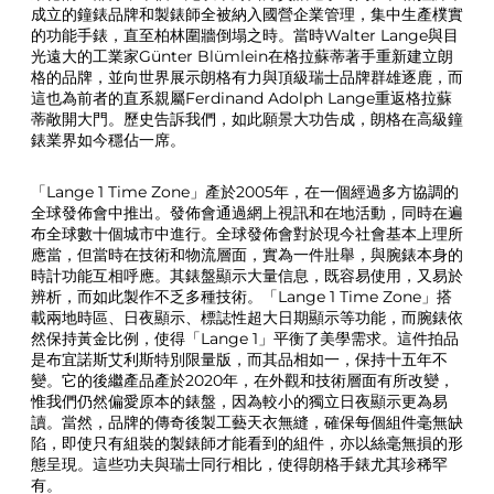
成立的鐘錶品牌和製錶師全被納入國營企業管理，集中生產樸實
L
的功能手錶，直至柏林圍牆倒塌之時。當時Walter Lange與目
a
光遠大的工業家Günter Blümlein在格拉蘇蒂著手重新建立朗
n
格的品牌，並向世界展示朗格有力與頂級瑞士品牌群雄逐鹿，而
g
這也為前者的直系親屬Ferdinand Adolph Lange重返格拉蘇
e
蒂敞開大門。歷史告訴我們，如此願景大功告成，朗格在高級鐘
1
錶業界如今穩佔一席。
T
i
m
「Lange 1 Time Zone」產於2005年，在一個經過多方協調的
e
全球發佈會中推出。發佈會通過網上視訊和在地活動，同時在遍
Z
布全球數十個城市中進行。全球發佈會對於現今社會基本上理所
o
應當，但當時在技術和物流層面，實為一件壯舉，與腕錶本身的
n
時計功能互相呼應。其錶盤顯示大量信息，既容易使用，又易於
e
辨析，而如此製作不乏多種技術。「Lange 1 Time Zone」搭
C
載兩地時區、日夜顯示、標誌性超大日期顯示等功能，而腕錶依
n
然保持黃金比例，使得「Lange 1」平衡了美學需求。這件拍品
是布宜諾斯艾利斯特別限量版，而其品相如一，保持十五年不
變。它的後繼產品產於2020年，在外觀和技術層面有所改變，
惟我們仍然偏愛原本的錶盤，因為較小的獨立日夜顯示更為易
讀。當然，品牌的傳奇後製工藝天衣無縫，確保每個組件毫無缺
陷，即使只有組裝的製錶師才能看到的組件，亦以絲毫無損的形
態呈現。這些功夫與瑞士同行相比，使得朗格手錶尤其珍稀罕
有。