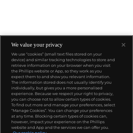
We value your privacy
We use “cookies” (small text files stored on your
device) and similar tracking technologies to store and
關於我們
retrieve information on your browser when you visit
the Phillips website or App, so they work as you
expect them to and show you relevant information.
富藝斯服務
The information stored does not usually identify you
individually, but gives you a more personalised
experience. Because we respect your right to privacy,
you can choose not to allow certain types of cookies.
政策
To find out more and manage your preferences, select
“Manage Cookies”. You can change your preferences
at any time. Blocking certain types of cookies can,
however, impact your experience on the Phillips
精彩一刻 不容錯過
website and App and the services we can offer you.