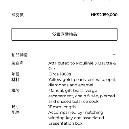
成交價
HK$2,159,000
最喜愛拍品
拍品詳情
製造商
Attributed to Moulinié & Bautte &
Cie
年份
Circa 1800s
材料
Yellow gold, pearls, emerald, opal,
diamonds and enamel
機芯
Manual, gilt brass, verge
escapement, chain fusée, pierced
and chased balance cock
尺寸
111mm length
配件
Accompanied by matching
winding key and associated
presentation box.