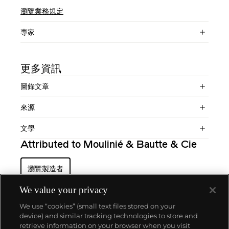
瀏覽業務規定
專家
更多資訊
圖錄文章
來源
文學
Attributed to Moulinié & Bautte & Cie
瀏覽製造者
We value your privacy
We use “cookies” (small text files stored on your
device) and similar tracking technologies to store and
retrieve information on your browser when you visit